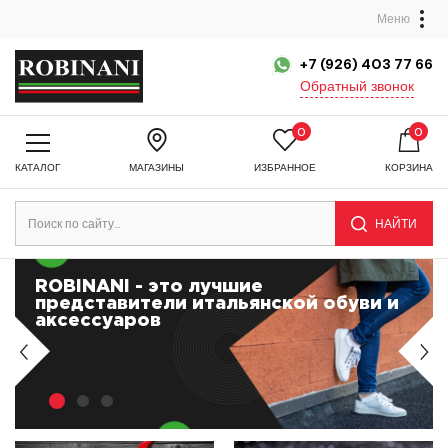
Меню
+7 (926) 403 77 66
Обратный звонок
0
0
КАТАЛОГ
МАГАЗИНЫ
ИЗБРАННОЕ
КОРЗИНА
НАЙТИ
ROBINANI - это лучшие
представители итальянской обуви и
аксессуаров