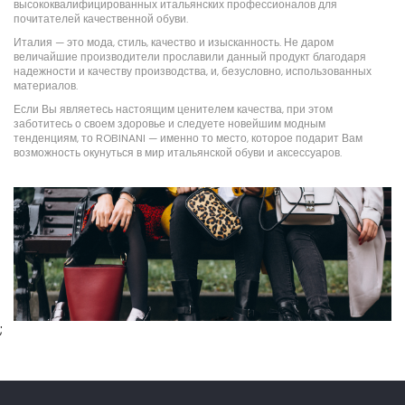
высококвалифицированных итальянских профессионалов для
почитателей качественной обуви.
Италия — это мода, стиль, качество и изысканность. Не даром
величайшие производители прославили данный продукт благодаря
надежности и качеству производства, и, безусловно, использованных
материалов.
Если Вы являетесь настоящим ценителем качества, при этом
заботитесь о своем здоровье и следуете новейшим модным
тенденциям, то ROBINANI — именно то место, которое подарит Вам
возможность окунуться в мир итальянской обуви и аксессуаров.
;