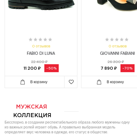
0 отзывов
0 отзывов
FABIO DI LUNA
GIOVANNI FABIANI
22 400 ₽
26 300 ₽
11 200 ₽
7 890 ₽
-50%
-70%
В корзину
В корзину
МУЖСКАЯ
КОЛЛЕКЦИЯ
Бесспорно, в создании респектабельного образа любого мужчины одну
из важных ролей играет обувь. А правильно выбранная модель
определяет вкус человека в одежде, его статус в обществе.