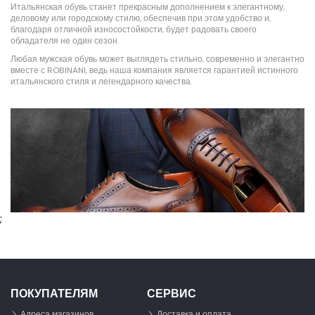
Итальянская обувь станет прекрасным дополнением к элегантному,
деловому или городскому стилю, обеспечив при этом удобство и,
благодаря отличной износостойкости, будет радовать своего
обладателя не один сезон.
Любая мужская обувь может выглядеть стильно, современно и элегантно
вместе с ROBINANI, ведь наша компания является гарантией истинного
итальянского стиля и легендарного качества.
;
ПОКУПАТЕЛЯМ
СЕРВИС
Адреса магазинов
Доставка и оплата