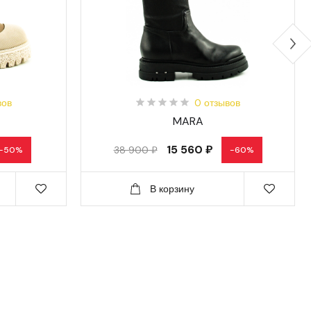
вов
0 отзывов
MARA
15 560 ₽
38 900 ₽
-50%
-60%
В корзину