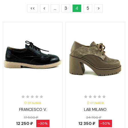
<<
<
…
3
4
5
>
0 отзывов
0 отзывов
FRANCESCO V.
LAB MILANO
17 500 ₽
24 700 ₽
12 250 ₽
12 350 ₽
-30%
-50%