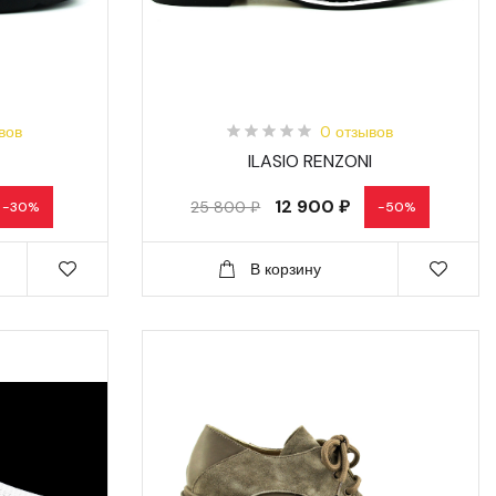
вов
0 отзывов
ILASIO RENZONI
12 900 ₽
25 800 ₽
-30%
-50%
В корзину