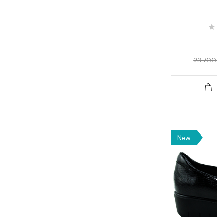
23 700
New