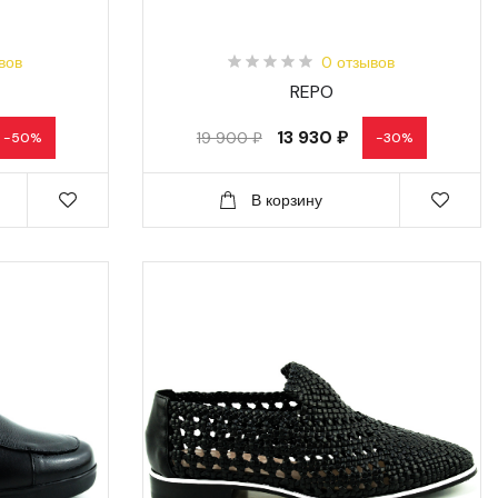
вов
0 отзывов
REPO
13 930 ₽
19 900 ₽
-50%
-30%
В корзину