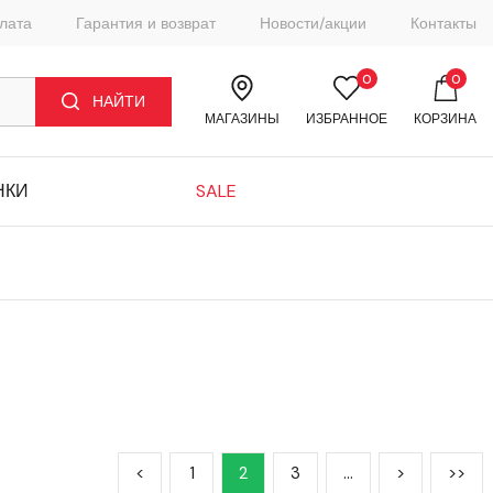
плата
Гарантия и возврат
Новости/акции
Контакты
0
0
НАЙТИ
МАГАЗИНЫ
ИЗБРАННОЕ
КОРЗИНА
НКИ
SALE
<
1
2
3
…
>
>>