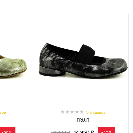
вов
0 отзывов
FRU.IT
14 950 ₽
29 900 ₽
-50%
-50%