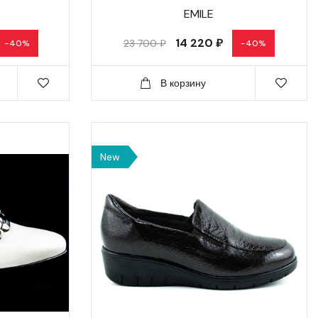
EMILE
14 220 ₽
23 700 ₽
-40%
-40%
В корзину
New