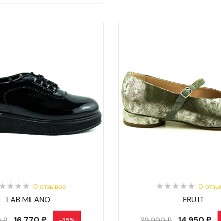
0 отзывов
0 отзы
LAB MILANO
FRU.IT
16 770 ₽
14 950 ₽
 ₽
29 900 ₽
-35%