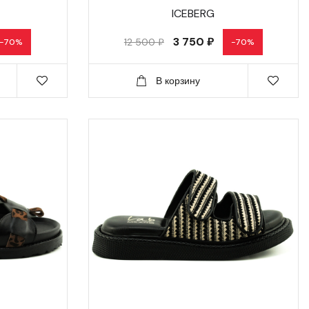
ICEBERG
3 750 ₽
12 500 ₽
-70%
-70%
В корзину