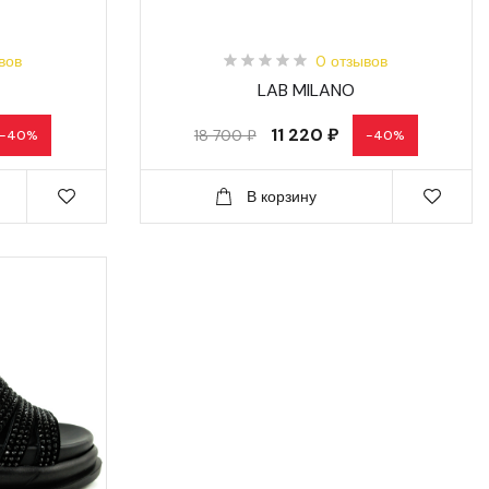
вов
0 отзывов
LAB MILANO
11 220 ₽
18 700 ₽
-40%
-40%
В корзину