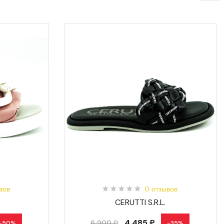
вов
0 отзывов
CERUTTI S.R.L.
4 485 ₽
6 900 ₽
-50%
-35%