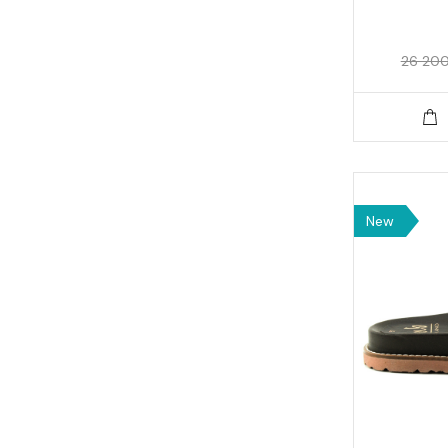
26 200
New