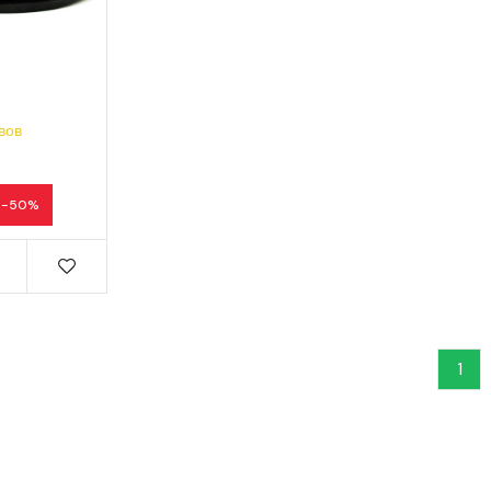
вов
-50%
1