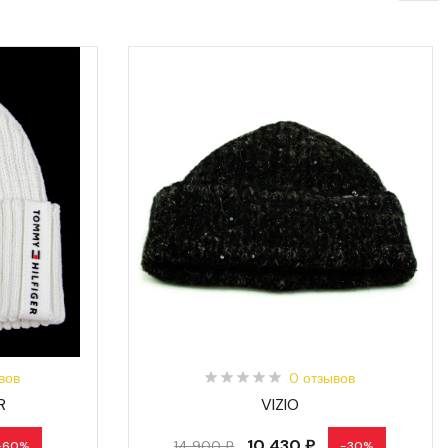
вов
0 отзывов
R
VIZIO
10 430 ₽
14 900 ₽
-60%
-30%