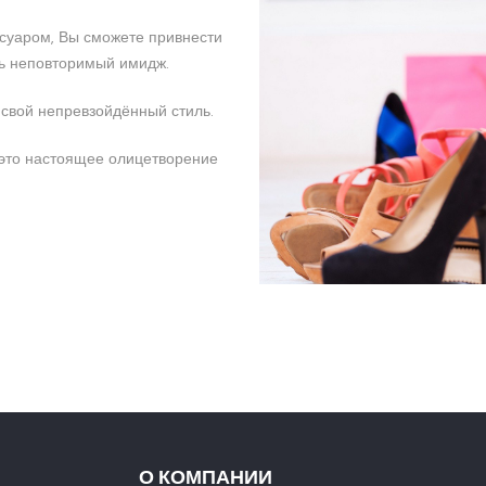
ссуаром, Вы сможете привнести
ть неповторимый имидж.
 свой непревзойдённый стиль.
 это настоящее олицетворение
О КОМПАНИИ