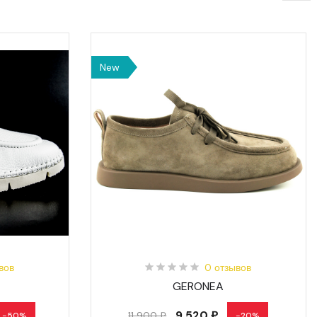
New
вов
0 отзывов
GERONEA
9 520 ₽
11 900 ₽
-50%
-20%