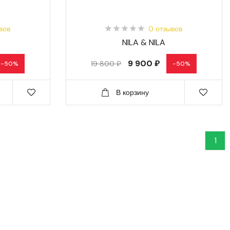
вов
0 отзывов
NILA & NILA
9 900 ₽
19 800 ₽
-50%
-50%
В корзину
1