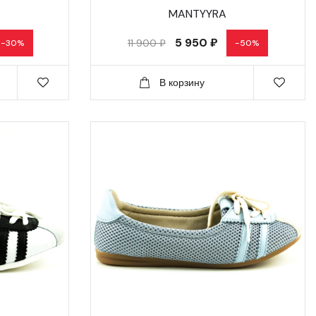
MANTYYRA
5 950 ₽
11 900 ₽
-30%
-50%
В корзину