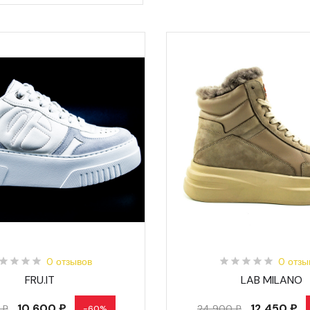
0 отзывов
0 отзы
FRU.IT
LAB MILANO
10 600 ₽
12 450 ₽
 ₽
24 900 ₽
-60%