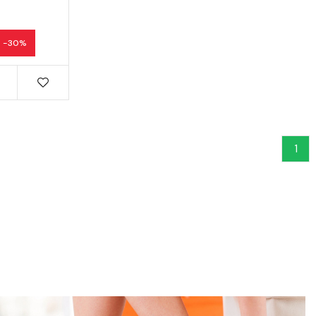
-30%
1