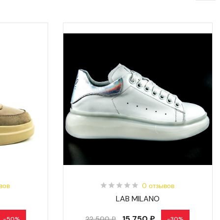
вов
0 отзывов
LAB MILANO
15 750 ₽
22 500 ₽
-50%
-30%